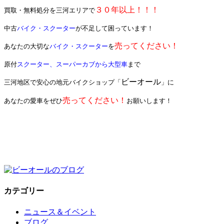
３０年以上！！！
買取・無料処分を三河エリアで
中古
バイク・スクーター
が不足して困っています！
売ってください！
あなたの大切な
バイク・スクーター
を
原付
スクーター、スーパーカブから大型車
まで
ビーオール
三河地区で安心の地元バイクショップ「
」に
売ってください！
あなたの愛車をぜひ
お願いします！
カテゴリー
ニュース＆イベント
ブログ