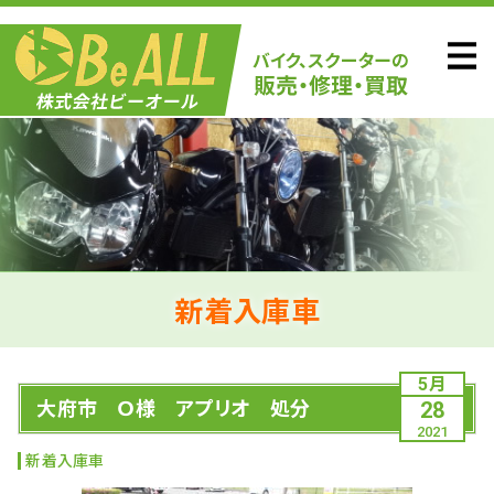
新着入庫車
5月
大府市 Ｏ様 アプリオ 処分
28
2021
新着入庫車