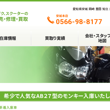
愛知県安城 岡崎 豊田 知立
安城本店
0566-98-8177
会社・スタッ
在庫情報
買取り実績
地図
希少で人気なAB２７型のモンキー入庫いたし
新着入庫車