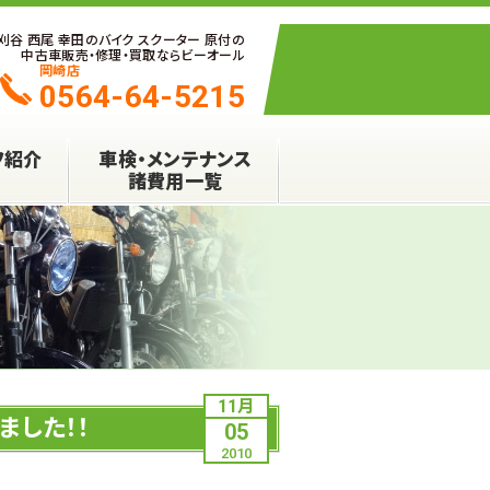
 刈谷 西尾 幸田のバイク スクーター 原付の
中古車販売・修理・買取ならビーオール
岡崎店
0564-64-5215
フ紹介
車検・メンテナンス
諸費用一覧
11月
ました！！
05
2010