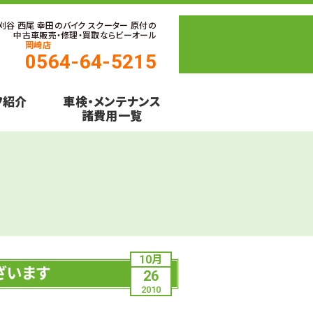
 刈谷 西尾 幸田のバイク スクーター 原付の
中古車販売・修理・買取ならビーオール
岡崎店
0564-64-5215
フ紹介
車検・メンテナンス
諸費用一覧
10月
ざいます
26
2010