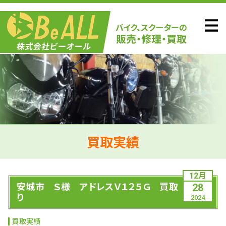
買取実績
12月
安城市 Ｓ様 アドレスＶ１２５Ｇ 買取
28
り
2024
買取実績