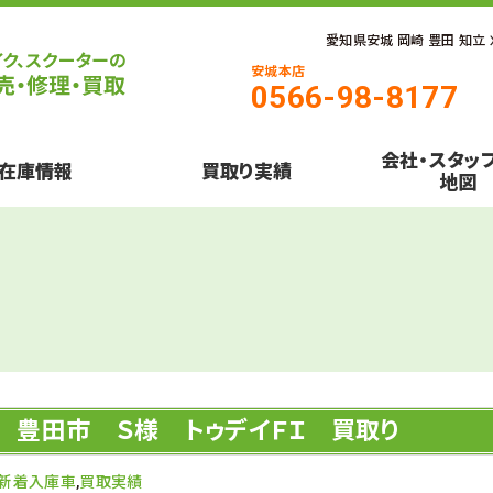
愛知県安城 岡崎 豊田 知立
安城本店
0566-98-8177
会社・スタッ
在庫情報
買取り実績
地図
豊田市 Ｓ様 トゥデイＦＩ 買取り
新着入庫車
,
買取実績