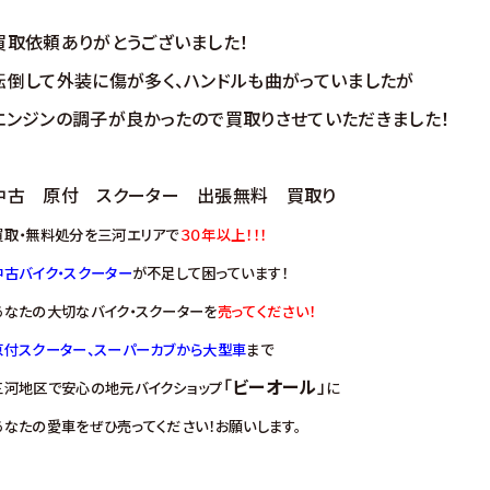
買取依頼ありがとうございました！
転倒して外装に傷が多く、ハンドルも曲がっていましたが
エンジンの調子が良かったので買取りさせていただきました！
中古 原付 スクーター 出張無料 買取り
買取・無料処分を三河エリアで
３０年以上！！！
中古バイク・スクーター
が不足して困っています！
あなたの大切なバイク・スクーターを
売ってください！
原付スクーター、スーパーカブから大型車
まで
「
ビーオール
」
三河地区で安心の地元バイクショップ
に
あなたの愛車をぜひ売ってください！お願いします。