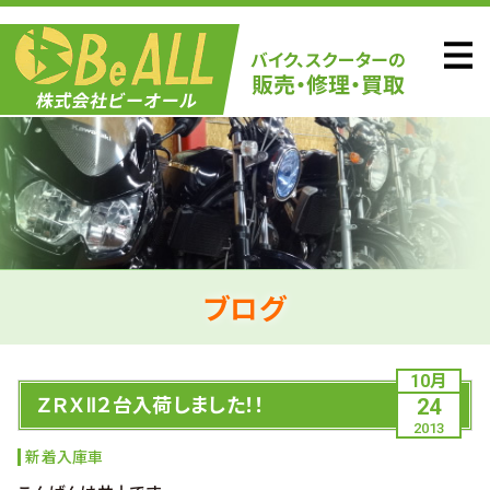
ブログ
10月
ＺＲＸⅡ２台入荷しました！！
24
2013
新着入庫車