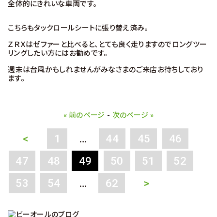
全体的にきれいな車両です。
こちらもタックロールシートに張り替え済み。
ＺＲＸはゼファーと比べると、とても良く走りますのでロングツー
リングしたい方にはお勧めです。
週末は台風かもしれませんがみなさまのご来店お待ちしており
ます。
« 前のページ
-
次のページ »
<
1
…
44
45
46
47
48
49
50
51
52
53
54
…
62
>