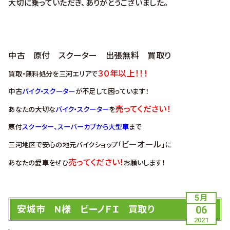
大切に乗っていただき、ありがとうございました。
中古 原付 スクーター 出張無料 買取り
３０年以上！！！
買取・無料処分を三河エリアで
中古
バイク・スクーター
が不足して困っています！
売ってください！
あなたの大切な
バイク・スクーター
を
原付
スクーター、スーパーカブから大型車
まで
ビーオール
三河地区で安心の地元バイクショップ「
」に
売ってください！
あなたの愛車をぜひ
お願いします！
5月
安城市 N様 ビーノＦＩ 買取り
06
2021