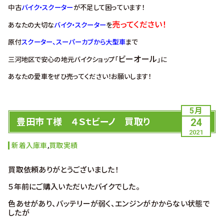
中古
バイク・スクーター
が不足して困っています！
売ってください！
あなたの大切な
バイク・スクーター
を
原付
スクーター、スーパーカブから大型車
まで
ビーオール
三河地区で安心の地元バイクショップ「
」に
あなたの愛車をぜひ売ってください！お願いします！
5月
豊田市 Ｔ様 ４Ｓｔビーノ 買取り
24
2021
新着入庫車
,
買取実績
買取依頼ありがとうございました！
５年前にご購入いただいたバイクでした。
色あせがあり、バッテリーが弱く、エンジンがかからない状態で
したが