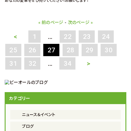
あなたの愛車をぜひ売ってください！お願いします！
« 前のページ
-
次のページ »
<
1
…
22
23
24
25
26
27
28
29
30
31
32
…
34
>
カテゴリー
ニュース＆イベント
ブログ