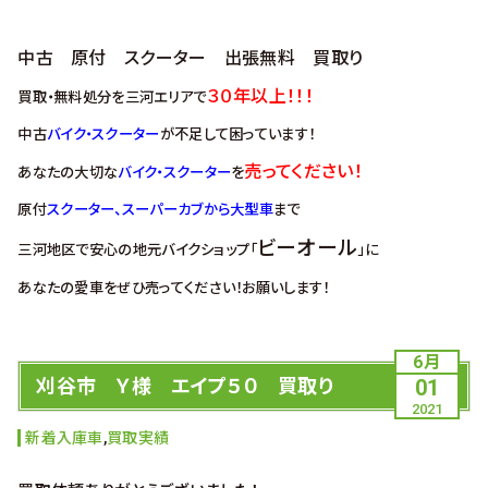
中古 原付 スクーター 出張無料 買取り
３０年以上！！！
買取・無料処分を三河エリアで
中古
バイク・スクーター
が不足して困っています！
売ってください！
あなたの大切な
バイク・スクーター
を
原付
スクーター、スーパーカブから大型車
まで
ビーオール
三河地区で安心の地元バイクショップ「
」に
あなたの愛車をぜひ売ってください！お願いします！
6月
刈谷市 Ｙ様 エイプ５０ 買取り
01
2021
新着入庫車
,
買取実績